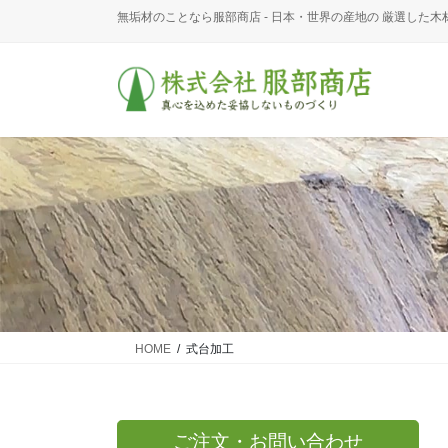
コ
ナ
無垢材のことなら服部商店 - 日本・世界の産地の 厳選した木
ン
ビ
テ
ゲ
ン
ー
ツ
シ
に
ョ
移
ン
動
に
移
動
HOME
式台加工
ご注文・お問い合わせ