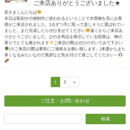
ご来店ありがとうございました★
皆さまこんにちは
本日は彫刻や小物制作に使われるということで木曽檜を見にお客
様がご来店されました。1点ずつ手に取って楽しそうに選ばれてい
ました。また完成したらぜひ見せてください
遠くからご来店あ
りがとうございました。ひのき商品を展示している部屋は、檜の
香りでとても癒されます
ご来店の際はぜひのぞいてみて下さい
(※ご来店の際は事前にご連絡をお願い致します。)来週からまた
寒くなるみたいなので風邪など気を付けて過ごしてください～
投
ペ
ペ
1
2
»
稿
ー
ー
ジ
ジ
の
ご注文・お問い合わせ
ペ
ー
ジ