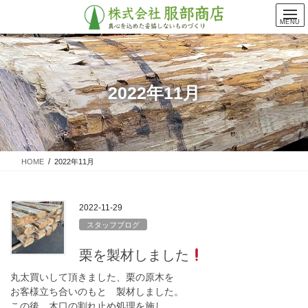
コ
ナ
ン
ビ
MENU
テ
ゲ
ン
ー
ツ
シ
に
ョ
2022年11月
移
ン
動
に
移
動
HOME
2022年11月
2022-11-29
スタッフブログ
栗を製材しました
丸太買いして頂きました、栗の原木を
お客様立ち合いのもと 製材しました。
この後 木口の割れ止め処理を施し