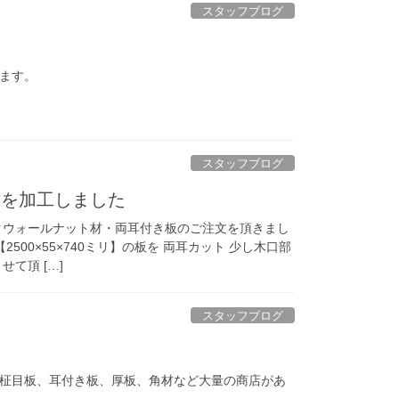
スタッフブログ
ます。
スタッフブログ
材を加工しました
クウォールナット材・両耳付き板のご注文を頂きまし
500×55×740ミリ】の板を 両耳カット 少し木口部
て頂 […]
スタッフブログ
柾目板、耳付き板、厚板、角材など大量の商店があ