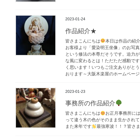
2023-01-24
作品紹介★
皆さまこんにちは
本日は作品の紹
お客様より「愛染明王坐像」のお写真
という修法の本尊だそうです。迫力が
な風に変わるとは！ただただ感動です
く思います！いつもご注文ありがとう
おります～大阪木楽屋のホームページ
2023-01-23
事務所の作品紹介
皆さまこんにちは
お正月事務所に
って違う木の色がそのまま生かされて
また来年です
最強寒波！！？皆さ