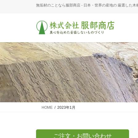
コ
ナ
無垢材のことなら服部商店 - 日本・世界の産地の 厳選した木
ン
ビ
テ
ゲ
ン
ー
ツ
シ
に
ョ
移
ン
動
に
移
動
HOME
2023年1月
ご注文・お問い合わせ