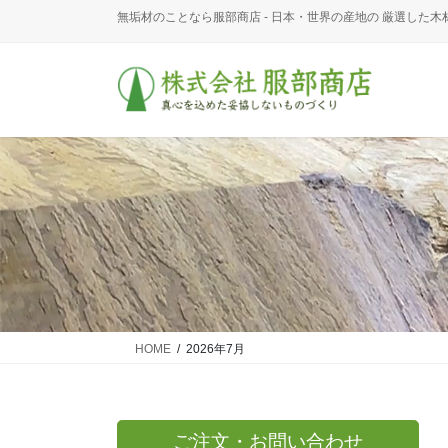
コ
ナ
無垢材のことなら服部商店 - 日本・世界の産地の 厳選した木
ン
ビ
テ
ゲ
ン
ー
ツ
シ
に
ョ
移
ン
動
に
移
動
HOME
2026年7月
ご注文・お問い合わせ