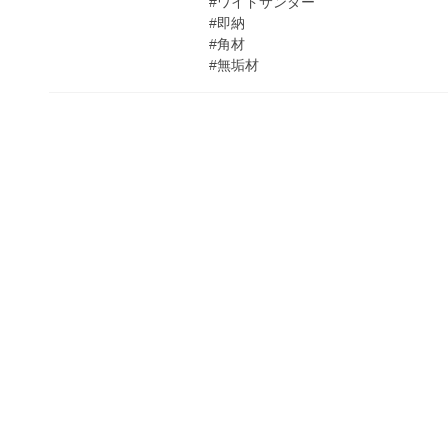
#ワイドサンダー
#即納
#角材
#無垢材