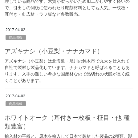
理している商品です。木質が柔らかいため加工がしやすく軽いの
で、引出しの側板に使われたり彫刻材料としても人気。一枚板・
耳付き・巾広材・ラフ板など多数販売。
2017-04-02
商品情報
アズキナシ（小豆梨・ナナカマド）
アズキナシ（小豆梨）は北海道・旭川の銘木市で丸太を仕入れて
自社で製材し製品化しています。ナナカマドと呼ばれることもあ
ります。入手の難しい希少な国産材なので品切れの状態が長く続
くことがあります。
2017-04-02
商品情報
ホワイトオーク（耳付き一枚板・柾目・他 種
類豊富）
輸入材の平板と、原木を輸入して日本で製材した製品の2種類。製