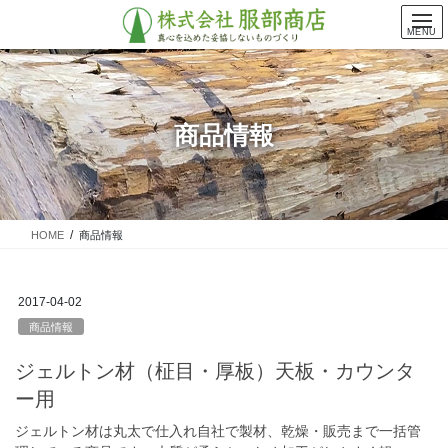
コ
ナ
ン
ビ
MENU
テ
ゲ
ン
ー
ツ
シ
に
ョ
商品情報
移
ン
動
に
移
動
HOME
商品情報
2017-04-02
商品情報
ジェルトン材（柾目・厚板）天板・カウンタ
ー用
ジェルトン材は丸太で仕入れ自社で製材、乾燥・販売まで一括管