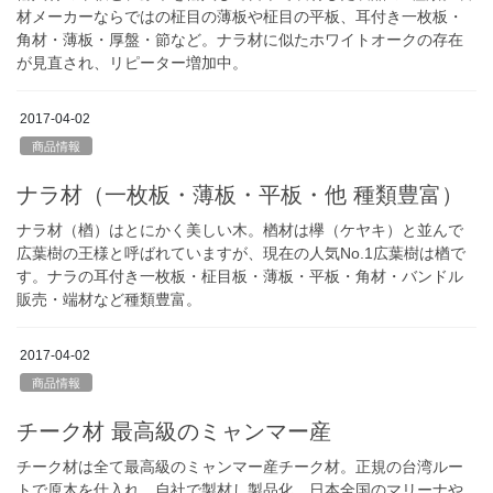
材メーカーならではの柾目の薄板や柾目の平板、耳付き一枚板・
角材・薄板・厚盤・節など。ナラ材に似たホワイトオークの存在
が見直され、リピーター増加中。
2017-04-02
商品情報
ナラ材（一枚板・薄板・平板・他 種類豊富）
ナラ材（楢）はとにかく美しい木。楢材は欅（ケヤキ）と並んで
広葉樹の王様と呼ばれていますが、現在の人気No.1広葉樹は楢で
す。ナラの耳付き一枚板・柾目板・薄板・平板・角材・バンドル
販売・端材など種類豊富。
2017-04-02
商品情報
チーク材 最高級のミャンマー産
チーク材は全て最高級のミャンマー産チーク材。正規の台湾ルー
トで原木を仕入れ、自社で製材し製品化。日本全国のマリーナや