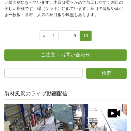
い希少材になっています。木質は柔らかめで加工しやすく木目の
美しい樹種です。欅（ケヤキ）に似ています。柾目の薄板や耳付
き一枚板・角材、人気の柾目板や厚盤もあります。
投
ペ
ペ
ペ
«
1
…
9
10
稿
ー
ー
ー
ジ
ジ
ジ
の
ご注文・お問い合わせ
ペ
ー
ジ
送
り
製材風景のライブ動画配信