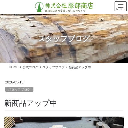
コ
ナ
ン
ビ
MENU
テ
ゲ
ン
ー
ツ
シ
に
ョ
スタッフブログ
移
ン
動
に
移
動
HOME
公式ブログ
スタッフブログ
新商品アップ中
2026-05-15
スタッフブログ
新商品アップ中