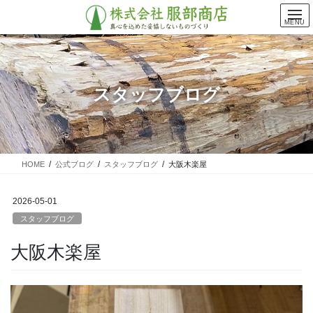
コ
ナ
ン
ビ
MENU
テ
ゲ
ン
ー
ツ
シ
に
ョ
スタッフブログ
移
ン
動
に
移
動
HOME
公式ブログ
スタッフブログ
大阪木楽屋
2026-05-01
スタッフブログ
大阪木楽屋