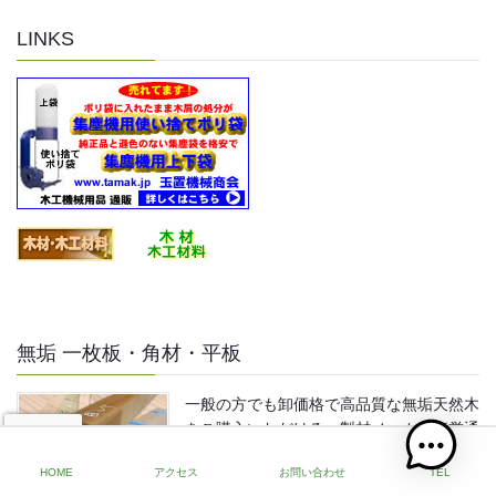
LINKS
無垢 一枚板・角材・平板
一般の方でも卸価格で高品質な無垢天然木
をご購入いただける、製材メーカー直営通
販です。一枚板・角材・平板・耳付き板・
HOME
アクセス
お問い合わせ
TEL
幅広材等、日本と世界の高品質な広葉樹・