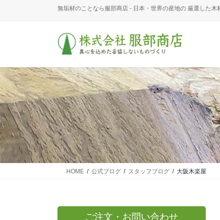
コ
ナ
無垢材のことなら服部商店 - 日本・世界の産地の 厳選した木
ン
ビ
テ
ゲ
ン
ー
ツ
シ
に
ョ
移
ン
動
に
移
動
HOME
公式ブログ
スタッフブログ
大阪木楽屋
ご注文・お問い合わせ