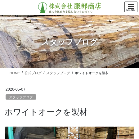
コ
ナ
ン
ビ
MENU
テ
ゲ
ン
ー
ツ
シ
に
ョ
スタッフブログ
移
ン
動
に
移
動
HOME
公式ブログ
スタッフブログ
ホワイトオークを製材
2026-05-07
スタッフブログ
ホワイトオークを製材