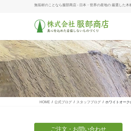
コ
ナ
無垢材のことなら服部商店 - 日本・世界の産地の 厳選した木
ン
ビ
テ
ゲ
ン
ー
ツ
シ
に
ョ
移
ン
動
に
移
動
HOME
公式ブログ
スタッフブログ
ホワイトオーク
ご注文・お問い合わせ