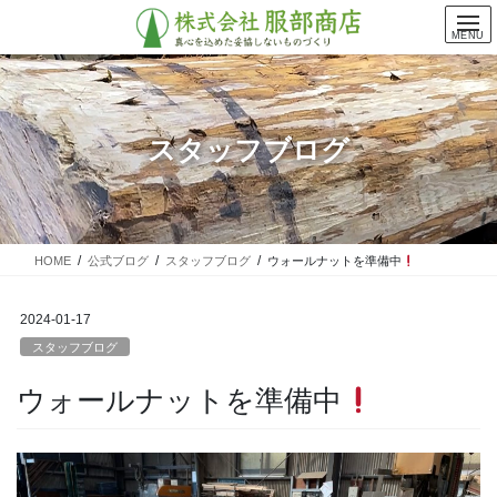
コ
ナ
ン
ビ
MENU
テ
ゲ
ン
ー
ツ
シ
に
ョ
スタッフブログ
移
ン
動
に
移
動
HOME
公式ブログ
スタッフブログ
ウォールナットを準備中
2024-01-17
スタッフブログ
ウォールナットを準備中