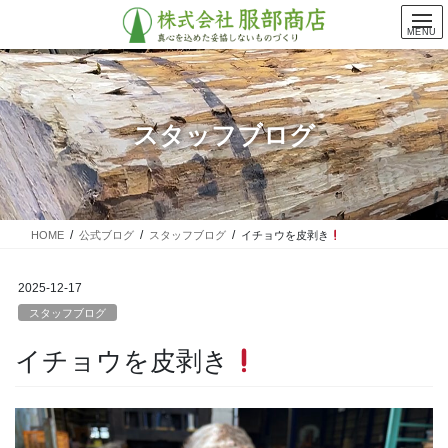
コ
ナ
ン
ビ
MENU
テ
ゲ
ン
ー
ツ
シ
に
ョ
スタッフブログ
移
ン
動
に
移
動
HOME
公式ブログ
スタッフブログ
イチョウを皮剥き
2025-12-17
スタッフブログ
イチョウを皮剥き