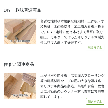
DIY・趣味関連商品
良質な端材や本格的な彫刻材・工作板・学
校教材、木の輪切り、加工済み看板用板ま
で。DIY・趣味に使う木材まで豊富に取り
揃え。モルダーで作ったオリジナル木製丸
棒は精度の高さで好評です。
続きを読む
住まい関連商品
上がり框や階段板・広葉樹のフローリング
等の建築材料や、プロ用の大きな俎板迄、
オリジナル商品を製造。高級和食店・飲食
店にお勧めのカウンター材も豊富に常時在
庫しています。
続きを読む