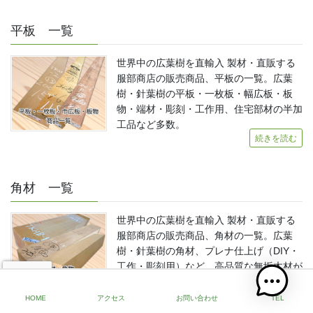
平板 一覧
世界中の広葉樹を直輸入 製材・直販する
服部商店の販売商品、平板の一覧。広葉
樹・針葉樹の平板・一枚板・幅広板・板
物・端材・彫刻・工作用、住宅部材の半加
工品など多数。
続きを読む
角材 一覧
世界中の広葉樹を直輸入 製材・直販する
服部商店の販売商品、角材の一覧。広葉
樹・針葉樹の角材、プレナ仕上げ（DIY・
工作・彫刻用）など、高品質な無垢木材が
多数。
続きを読む
HOME
アクセス
お問い合わせ
TEL