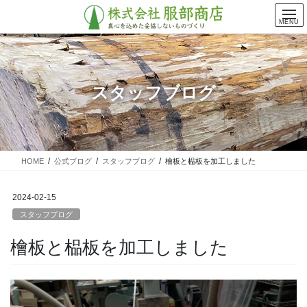
コ
ナ
ン
ビ
MENU
テ
ゲ
ン
ー
ツ
シ
に
ョ
スタッフブログ
移
ン
動
に
移
動
HOME
公式ブログ
スタッフブログ
檜板と榀板を加工しました
2024-02-15
スタッフブログ
檜板と榀板を加工しました