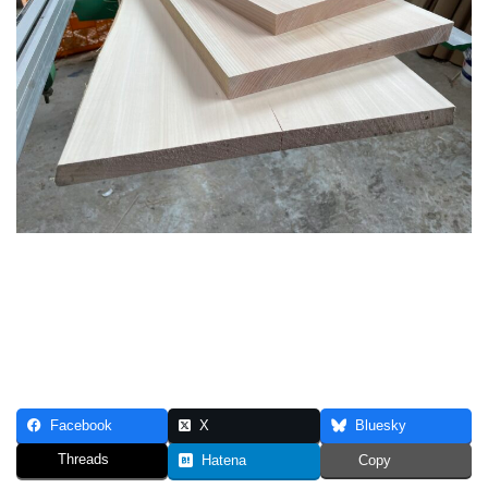
Facebook
X
Bluesky
Threads
Hatena
Copy