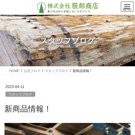
コ
ナ
ン
ビ
MENU
テ
ゲ
ン
ー
ツ
シ
に
ョ
スタッフブログ
移
ン
動
に
移
動
HOME
公式ブログ
スタッフブログ
新商品情報！
2023-04-11
スタッフブログ
新商品情報！