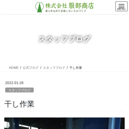
コ
ナ
ン
ビ
MENU
テ
ゲ
ン
ー
ツ
シ
に
ョ
スタッフブログ
移
ン
動
に
移
動
HOME
公式ブログ
スタッフブログ
干し作業
2022-01-26
スタッフブログ
干し作業