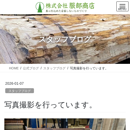
コ
ナ
ン
ビ
MENU
テ
ゲ
ン
ー
ツ
シ
に
ョ
スタッフブログ
移
ン
動
に
移
動
HOME
公式ブログ
スタッフブログ
写真撮影を行っています。
2026-01-07
スタッフブログ
写真撮影を行っています。