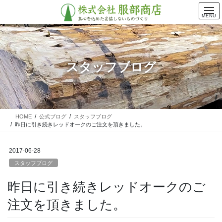
コ
ナ
ン
ビ
MENU
テ
ゲ
ン
ー
ツ
シ
に
ョ
スタッフブログ
移
ン
動
に
移
動
HOME
公式ブログ
スタッフブログ
昨日に引き続きレッドオークのご注文を頂きました。
2017-06-28
スタッフブログ
昨日に引き続きレッドオークのご
注文を頂きました。