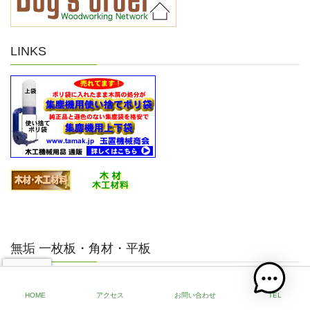
LINKS
無垢 一枚板・角材・平板
一般の方でも卸価格で高品質な無垢天然木
をご購入いただける、製材メーカー直営通
HOME
アクセス
お問い合わせ
TEL