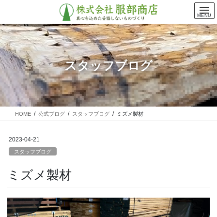
コ
ナ
ン
ビ
MENU
テ
ゲ
ン
ー
ツ
シ
に
ョ
スタッフブログ
移
ン
動
に
移
動
HOME
公式ブログ
スタッフブログ
ミズメ製材
2023-04-21
スタッフブログ
ミズメ製材