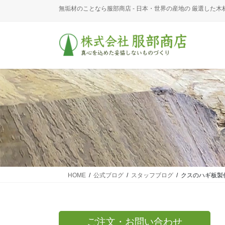
コ
ナ
無垢材のことなら服部商店 - 日本・世界の産地の 厳選した木
ン
ビ
テ
ゲ
ン
ー
ツ
シ
に
ョ
移
ン
動
に
移
動
HOME
公式ブログ
スタッフブログ
クスのハギ板製
ご注文・お問い合わせ