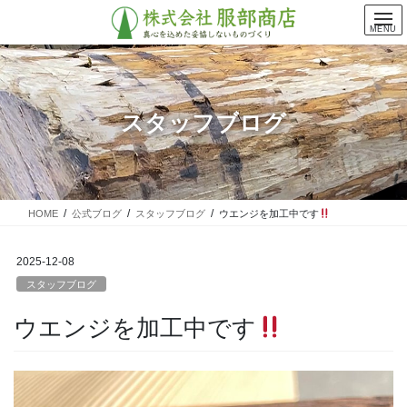
コ
ナ
ン
ビ
MENU
テ
ゲ
ン
ー
ツ
シ
に
ョ
スタッフブログ
移
ン
動
に
移
動
HOME
公式ブログ
スタッフブログ
ウエンジを加工中です
2025-12-08
スタッフブログ
ウエンジを加工中です