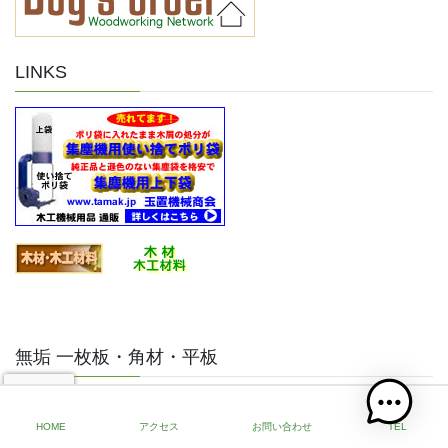
LINKS
無垢 一枚板・角材・平板
一般の方でも卸価格で高品質な無垢天然木
をご購入いただける、製材メーカー直営通
HOME
アクセス
お問い合わせ
TEL
販です。一枚板・角材・平板・耳付き板・