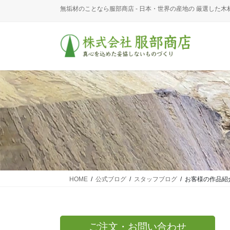
コ
ナ
無垢材のことなら服部商店 - 日本・世界の産地の 厳選した木
ン
ビ
テ
ゲ
ン
ー
ツ
シ
に
ョ
移
ン
動
に
移
動
HOME
公式ブログ
スタッフブログ
お客様の作品紹
ご注文・お問い合わせ